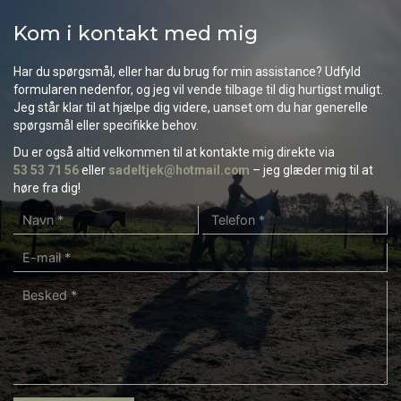
Kom i kontakt med mig
Har du spørgsmål, eller har du brug for min assistance? Udfyld
formularen nedenfor, og jeg vil vende tilbage til dig hurtigst muligt.
Jeg står klar til at hjælpe dig videre, uanset om du har generelle
spørgsmål eller specifikke behov.
Du er også altid velkommen til at kontakte mig direkte via
53 53 71 56
eller
sadeltjek@hotmail.com
– jeg glæder mig til at
høre fra dig!