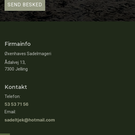
Firmainfo
Øxenhaves Sadelmageri
Ådalvej 13,
7300 Jelling
Kontakt
Telefon:
53 53 71 56
Email:
sadeltjek@hotmail.com