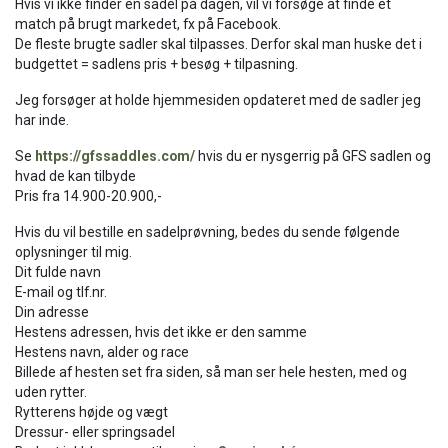
Hvis vi ikke finder en sadel på dagen, vil vi forsøge at finde et
match på brugt markedet, fx på Facebook.
De fleste brugte sadler skal tilpasses. Derfor skal man huske det i
budgettet = sadlens pris + besøg + tilpasning.
Jeg forsøger at holde hjemmesiden opdateret med de sadler jeg
har inde.
Se
https://gfssaddles.com/
hvis du er nysgerrig på GFS sadlen og
hvad de kan tilbyde
Pris fra 14.900-20.900,-
Hvis du vil bestille en sadelprøvning, bedes du sende følgende
oplysninger til mig.
Dit fulde navn
E-mail og tlf.nr.
Din adresse
Hestens adressen, hvis det ikke er den samme
Hestens navn, alder og race
Billede af hesten set fra siden, så man ser hele hesten, med og
uden rytter.
Rytterens højde og vægt
Dressur- eller springsadel